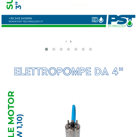
‹
›
elettropompe da 4"