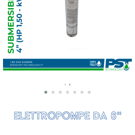
‹
›
elettropompe da 6"